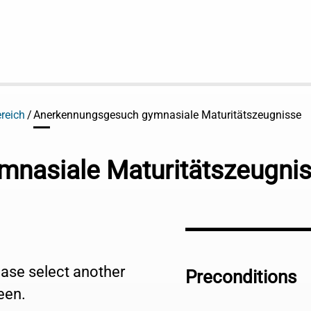
reich
Anerkennungsgesuch gymnasiale Maturitätszeugnisse
nasiale Maturitätszeugni
lease select another
Preconditions
een.