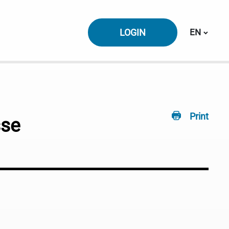
Switch la
LOGIN
EN
Print
sse