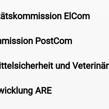
itätskommission ElCom
mmission PostCom
telsicherheit und Veterin
wicklung ARE