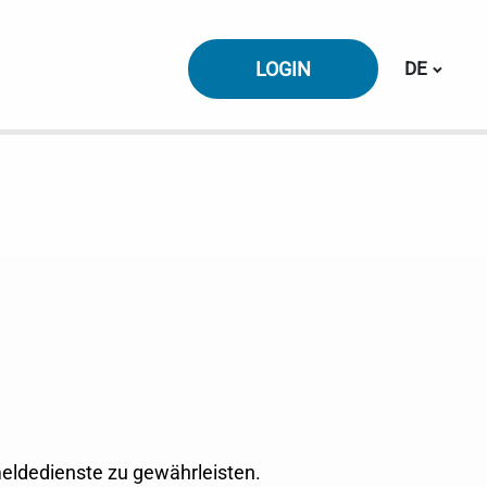
Sprache 
LOGIN
DE
meldedienste zu gewährleisten.