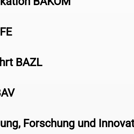
ikation BAKOM
BFE
ahrt BAZL
BAV
ldung, Forschung und Innova