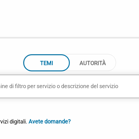
zioni del filtro per i conten
TEMI
AUTORITÀ
 termini di filtro
e il filtro
izi digitali.
Avete domande?