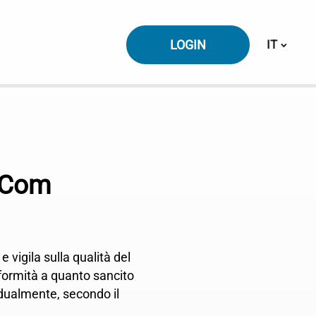
Cambiare 
LOGIN
IT
tCom
vigila sulla qualità del
formità a quanto sancito
idualmente, secondo il