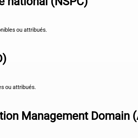
e national (NSPC)
bles ou attribués.
D)
s ou attribués.
ation Management Domain 