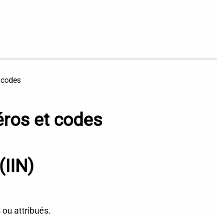
 codes
ros et codes
(IIN)
ou attribués.