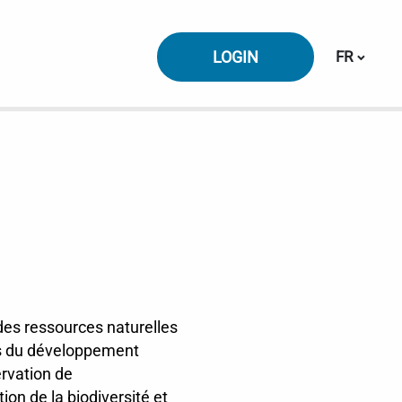
Changer l
LOGIN
FR
 des ressources naturelles
gles du développement
ervation de
ion de la biodiversité et